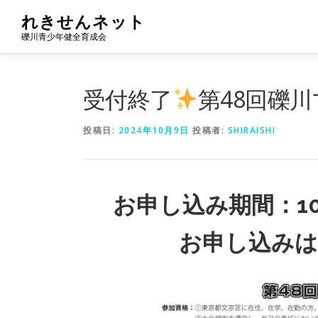
コ
れきせんネット
ン
礫川青少年健全育成会
テ
ン
ツ
へ
受付終了
第48回礫
ス
キ
投稿日:
2024年10月9日
投稿者:
SHIRAISHI
ッ
プ
お申し込み期間：
1
お申し込みは