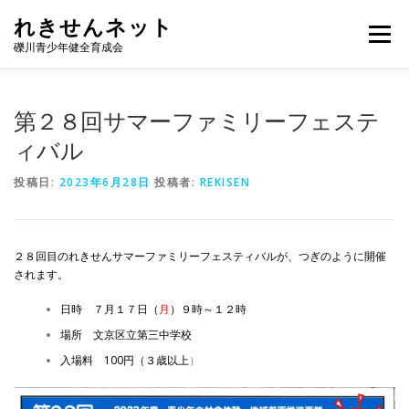
コ
れきせんネット
ン
メニュー
テ
礫川青少年健全育成会
ン
ツ
へ
ホーム
お問い合わせ
第２８回サマーファミリーフェステ
ス
キ
ィバル
ッ
プ
投稿日:
2023年6月28日
投稿者:
REKISEN
２８回目のれきせんサマーファミリーフェスティバルが、つぎのように開催
されます。
日時 ７月１７日（
月
）９時～１２時
場所 文京区立第三中学校
入場料 100円（３歳以上
）